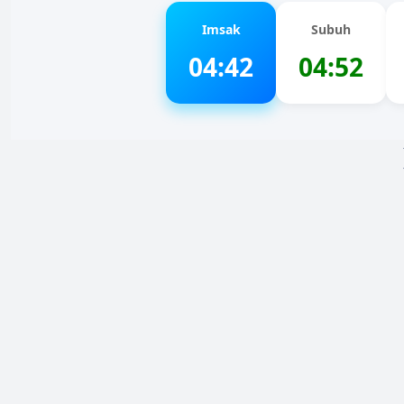
Imsak
Subuh
04:42
04:52