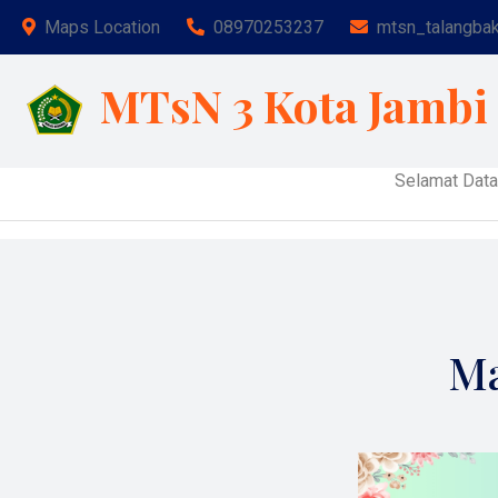
Maps Location
08970253237
mtsn_talangba
MTsN 3 Kota Jambi
Selamat Datang di
Ma