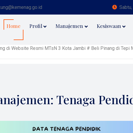
kung@kemenag.go.id
Sabtu,
Home
Profil
Manajemen
Kesiswaan
 Website Resmi MTsN 3 Kota Jambi # Beli Pinang di Tepi Muar
najemen: Tenaga Pendi