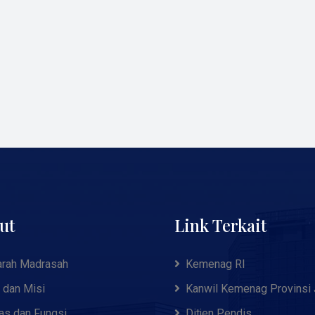
ut
Link Terkait
arah Madrasah
Kemenag RI
i dan Misi
Kanwil Kemenag Provinsi
as dan Fungsi
Ditjen Pendis