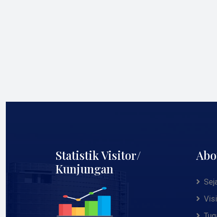
Statistik Visitor/
Abo
Kunjungan
Sej
Vis
Tug