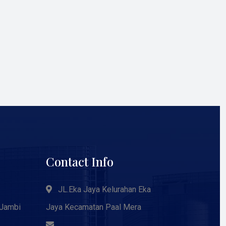
Contact Info
JL.Eka Jaya Kelurahan Eka
 Jambi
Jaya Kecamatan Paal Mera