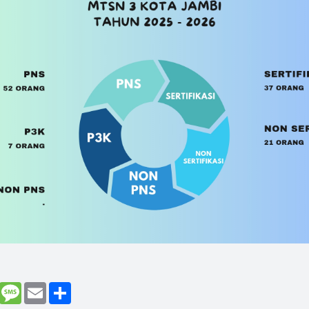
enger
Gmail
Message
Email
Share