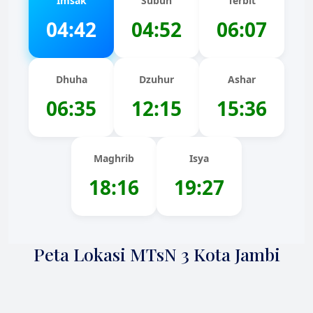
Imsak
Subuh
Terbit
04:42
04:52
06:07
Dhuha
Dzuhur
Ashar
06:35
12:15
15:36
Maghrib
Isya
18:16
19:27
Peta Lokasi MTsN 3 Kota Jambi