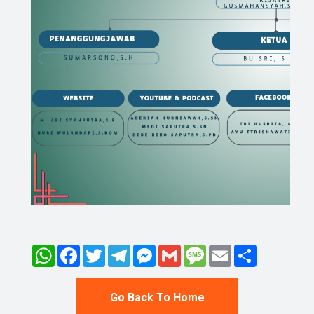
WhatsApp
Facebook
Twitter
Telegram
Messenger
Gmail
Message
Email
Share
Go Back To Home