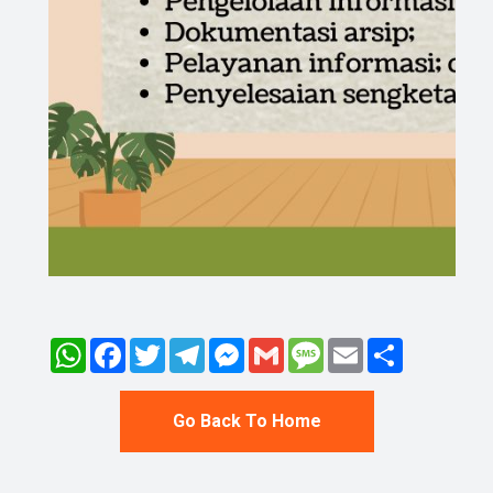
WhatsApp
Facebook
Twitter
Telegram
Messenger
Gmail
Message
Email
Share
Go Back To Home