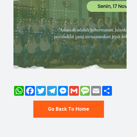
WhatsApp
Facebook
Twitter
Telegram
Messenger
Gmail
Message
Email
Share
Go Back To Home